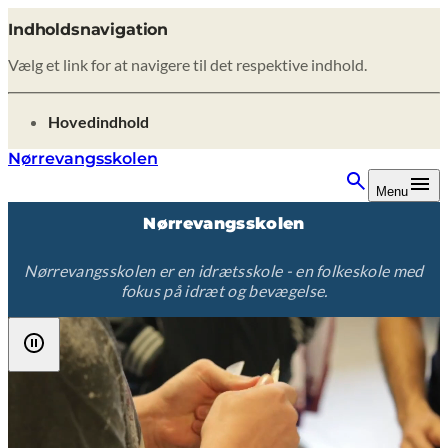
Indholdsnavigation
Vælg et link for at navigere til det respektive indhold.
gå til
Hovedindhold
Nørrevangsskolen
Menu
Nørrevangsskolen
Nørrevangsskolen er en idrætsskole - en folkeskole med
fokus på idræt og bevægelse.