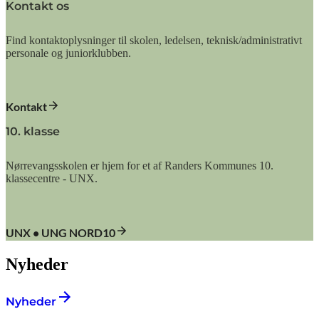
Kontakt os
Find kontaktoplysninger til skolen, ledelsen, teknisk/administrativt
personale og juniorklubben.
Kontakt
10. klasse
Nørrevangsskolen er hjem for et af Randers Kommunes 10.
klassecentre - UNX.
UNX • UNG NORD10
Nyheder
Nyheder