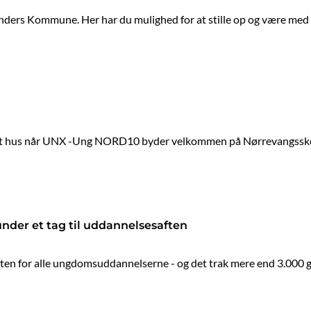
Randers Kommune. Her har du mulighed for at stille op og være med ti
åbent hus når UNX -Ung NORD10 byder velkommen på Nørrevangsskol
nder et tag til uddannelsesaften
n for alle ungdomsuddannelserne - og det trak mere end 3.000 gæ