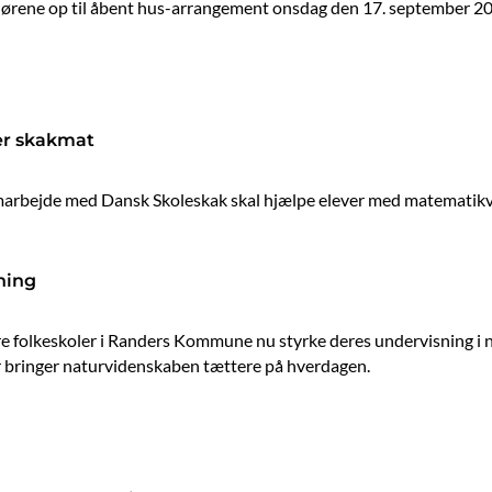
vi dørene op til åbent hus-arrangement onsdag den 17. september 20
er skakmat
 samarbejde med Dansk Skoleskak skal hjælpe elever med matematik
sning
ire folkeskoler i Randers Kommune nu styrke deres undervisning i 
er bringer naturvidenskaben tættere på hverdagen.